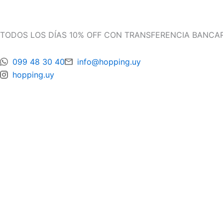
Ir
al
contenido
Products
Products
TODOS LOS DÍAS 10% OFF CON TRANSFERENCIA BANCARIA
search
search
099 48 30 40
info@hopping.uy
hopping.uy