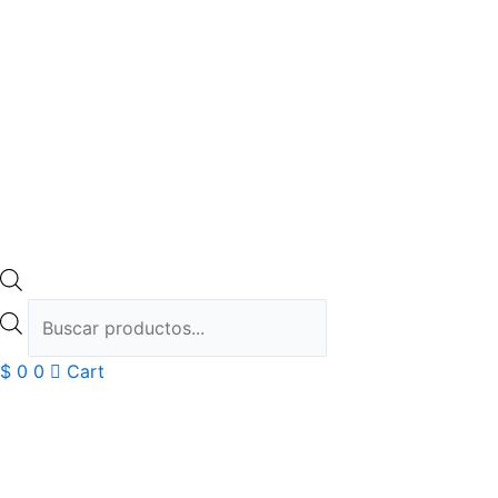
$
0
0
Cart