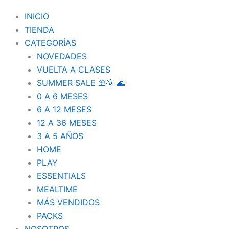
INICIO
TIENDA
CATEGORÍAS
NOVEDADES
VUELTA A CLASES
SUMMER SALE ⛱️🌞 🌊
0 A 6 MESES
6 A 12 MESES
12 A 36 MESES
3 A 5 AÑOS
HOME
PLAY
ESSENTIALS
MEALTIME
MÁS VENDIDOS
PACKS