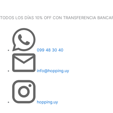
Ir
al
contenido
Products
Products
TODOS LOS DÍAS 10% OFF CON TRANSFERENCIA BANCARIA
search
search
099 48 30 40
info@hopping.uy
hopping.uy