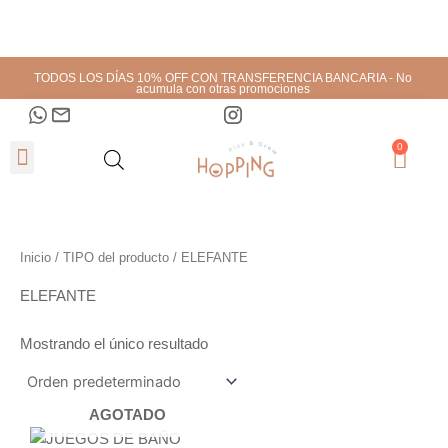
Ir
al
contenido
TODOS LOS DÍAS 10% OFF CON TRANSFERENCIA BANCARIA - No
acumula con otras promociones
0
Cart
Inicio
/ TIPO del producto / ELEFANTE
ELEFANTE
Mostrando el único resultado
AGOTADO
This