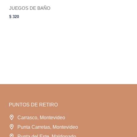
product
JUEGOS DE BAÑO
has
$
320
multiple
variants.
The
options
may
be
chosen
on
the
product
page
PUNTOS DE RETIRO
Carrasco, Montevideo
Punta Carretas, Montevideo
Punta del Este, Maldonado