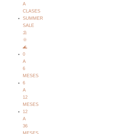
A
CLASES
SUMMER
SALE
⛱️
🌞
🌊
0
A
6
MESES
6
A
12
MESES
12
A
36
MESES