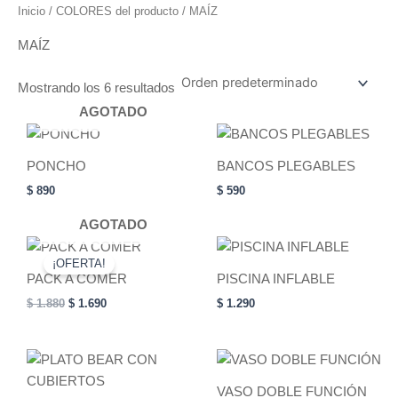
Inicio
/ COLORES del producto / MAÍZ
MAÍZ
Mostrando los 6 resultados
AGOTADO
This
This
product
product
PONCHO
BANCOS PLEGABLES
has
has
$
890
$
590
multiple
multiple
variants.
variants.
AGOTADO
The
The
Original
Current
This
This
price
price
options
options
¡OFERTA!
product
product
was:
is:
PACK A COMER
PISCINA INFLABLE
may
may
has
$ 1.880.
$ 1.690.
has
$
1.880
$
1.690
$
1.290
be
be
multiple
multiple
chosen
chosen
variants.
variants.
on
on
The
The
This
This
the
the
options
options
product
product
product
product
VASO DOBLE FUNCIÓN
may
may