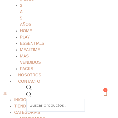
3
A
5
AÑOS
HOME
PLAY
ESSENTIALS
MEALTIME
MÁS
VENDIDOS
PACKS
NOSOTROS
Products
CONTACTO
search
0
Cart
INICIO
TIENDA
CATEGORÍAS