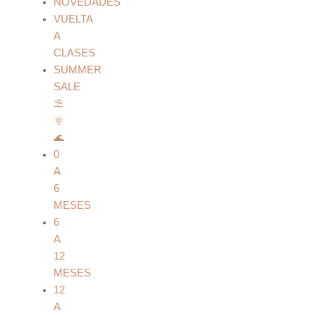
NOVEDADES
VUELTA
A
CLASES
SUMMER
SALE
⛱️
🌞
🌊
0
A
6
MESES
6
A
12
MESES
12
A