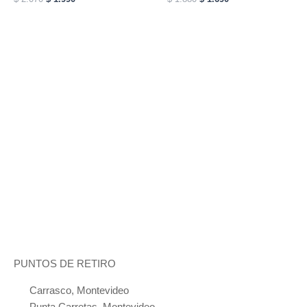
multiple
variants.
The
options
may
be
chosen
on
the
product
page
PUNTOS DE RETIRO
Carrasco, Montevideo