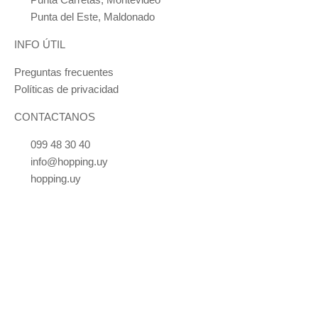
Punta Carretas, Montevideo
Punta del Este, Maldonado
INFO ÚTIL
Preguntas frecuentes
Políticas de privacidad
CONTACTANOS
099 48 30 40
info@hopping.uy
hopping.uy
También podés comprar los productos en 21 de Setiembre 2889
Bienvenid@ a HOPPING
Suscribite a nuestra newsletter para ganarte un cupón del 10% de
regalo en tu primera compra.