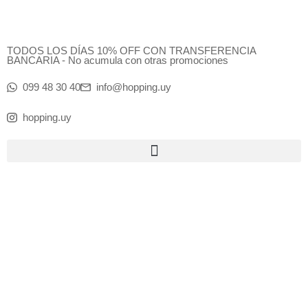
Ir
al
contenido
TODOS LOS DÍAS 10% OFF CON TRANSFERENCIA
BANCARIA - No acumula con otras promociones
099 48 30 40
info@hopping.uy
hopping.uy
Products
search