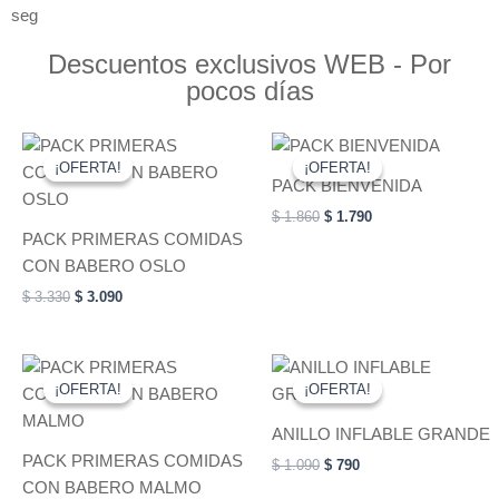
seg
Descuentos exclusivos WEB - Por
pocos días
Original
Current
Original
Current
price
price
price
price
¡OFERTA!
¡OFERTA!
¡OFERTA!
¡OFERTA!
was:
is:
was:
is:
PACK BIENVENIDA
$ 3.330.
$ 3.090.
$ 1.860.
$ 1.790.
$
1.860
$
1.790
PACK PRIMERAS COMIDAS
CON BABERO OSLO
$
3.330
$
3.090
Original
Current
Original
Current
This
price
price
price
price
¡OFERTA!
¡OFERTA!
¡OFERTA!
¡OFERTA!
product
was:
is:
was:
is:
$ 2.570.
$ 2.490.
has
$ 1.090.
$ 790.
ANILLO INFLABLE GRANDE
multiple
PACK PRIMERAS COMIDAS
$
1.090
$
790
variants.
CON BABERO MALMO