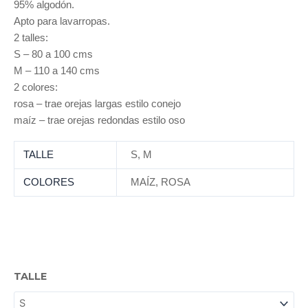
95% algodón.
Apto para lavarropas.
2 talles:
S – 80 a 100 cms
M – 110 a 140 cms
2 colores:
rosa – trae orejas largas estilo conejo
maíz – trae orejas redondas estilo oso
TALLE
S
,
M
COLORES
MAÍZ
,
ROSA
PONCHO
TALLE
cantidad