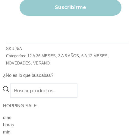
SKU
N/A
Categorías:
12 A 36 MESES
,
3 A 5 AÑOS
,
6 A 12 MESES
,
NOVEDADES
,
VERANO
¿No es lo que buscabas?
Products
search
HOPPING SALE
días
horas
min