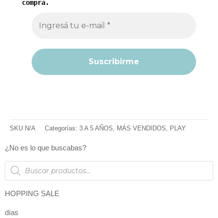
compra.
SKU
N/A
Categorías:
3 A 5 AÑOS
,
MÁS VENDIDOS
,
PLAY
¿No es lo que buscabas?
Products
search
HOPPING SALE
días