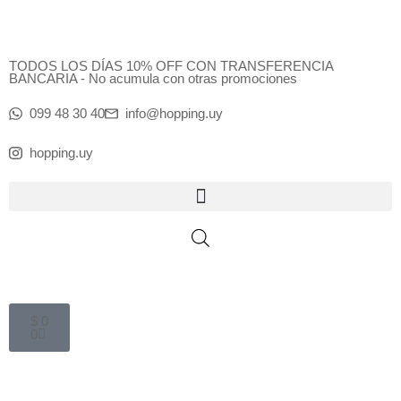
Ir
al
contenido
TODOS LOS DÍAS 10% OFF CON TRANSFERENCIA
BANCARIA - No acumula con otras promociones
099 48 30 40
info@hopping.uy
hopping.uy
Cart
$
0
0