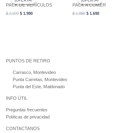
¡OFERTA!
¡OFERTA!
¡OFERTA!
¡OFERTA!
product
was:
is:
was:
is:
PACK DE VEHÍCULOS
PACK A COMER
$ 2.070.
$ 1.990.
has
$ 1.880.
$ 1.690.
$
2.070
$
1.990
$
1.880
$
1.690
multiple
variants.
The
options
may
be
chosen
PUNTOS DE RETIRO
on
Carrasco, Montevideo
the
Punta Carretas, Montevideo
product
Punta del Este, Maldonado
page
INFO ÚTIL
Preguntas frecuentes
Políticas de privacidad
CONTACTANOS