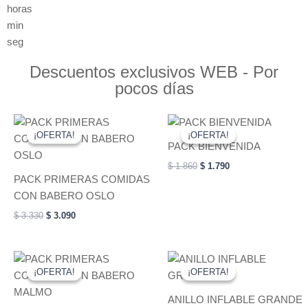
horas
min
seg
Descuentos exclusivos WEB - Por
pocos días
Original
Current
Original
Current
price
price
price
price
¡OFERTA!
¡OFERTA!
¡OFERTA!
¡OFERTA!
was:
is:
was:
is:
PACK BIENVENIDA
$ 3.330.
$ 3.090.
$ 1.860.
$ 1.790.
$
1.860
$
1.790
PACK PRIMERAS COMIDAS
CON BABERO OSLO
$
3.330
$
3.090
Original
Current
Original
Current
This
price
price
price
price
¡OFERTA!
¡OFERTA!
¡OFERTA!
¡OFERTA!
product
was:
is:
was:
is:
$ 2.570.
$ 2.490.
has
$ 1.090.
$ 790.
ANILLO INFLABLE GRANDE
multiple