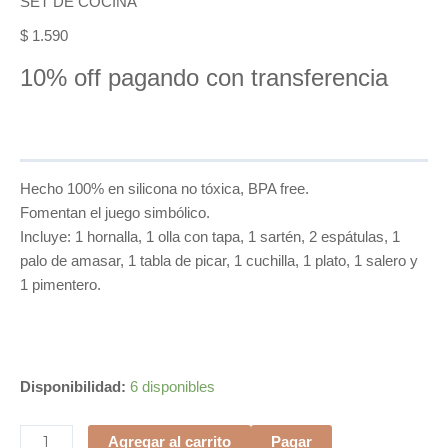
SET DE COCINA
$
1.590
10% off pagando con transferencia
Hecho 100% en silicona no tóxica, BPA free.
Fomentan el juego simbólico.
Incluye: 1 hornalla, 1 olla con tapa, 1 sartén, 2 espátulas, 1
palo de amasar, 1 tabla de picar, 1 cuchilla, 1 plato, 1 salero y
1 pimentero.
SET
Disponibilidad:
6 disponibles
DE
COCINA
Agregar al carrito
Pagar