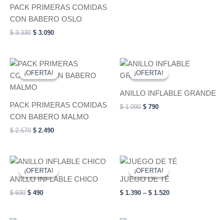
PACK PRIMERAS COMIDAS
CON BABERO OSLO
$
3.330
$
3.090
Original
Current
Original
Current
This
price
price
price
price
¡OFERTA!
¡OFERTA!
¡OFERTA!
¡OFERTA!
product
was:
is:
was:
is:
$ 2.570.
$ 2.490.
has
$ 1.090.
$ 790.
ANILLO INFLABLE GRANDE
multiple
PACK PRIMERAS COMIDAS
$
1.090
$
790
variants.
CON BABERO MALMO
The
$
2.570
$
2.490
options
may
be
Original
Current
Price
This
This
price
price
range:
chosen
¡OFERTA!
¡OFERTA!
¡OFERTA!
¡OFERTA!
product
product
was:
is:
$ 1.390
ANILLO INFLABLE CHICO
JUEGO DE TÉ
on
has
$ 690.
$ 490.
has
through
$
690
$
490
$
1.390
–
$
1.520
$ 1.520
the
multiple
multiple
product
variants.
variants.
page
The
The