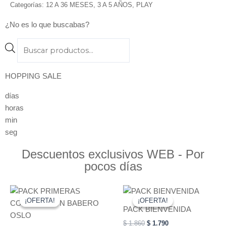
Categorías:
12 A 36 MESES
,
3 A 5 AÑOS
,
PLAY
¿No es lo que buscabas?
Products
search
HOPPING SALE
días
horas
min
seg
Descuentos exclusivos WEB - Por
pocos días
Original
Current
Original
Current
price
price
price
price
¡OFERTA!
¡OFERTA!
¡OFERTA!
¡OFERTA!
was:
is:
was:
is:
PACK BIENVENIDA
$ 3.330.
$ 3.090.
$ 1.860.
$ 1.790.
$
1.860
$
1.790