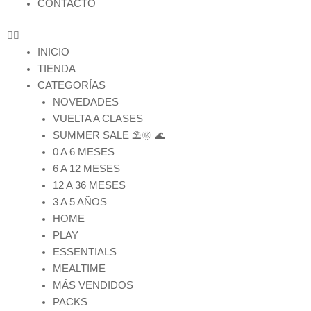
CONTACTO
INICIO
TIENDA
CATEGORÍAS
NOVEDADES
VUELTA A CLASES
SUMMER SALE ⛱️🌞 🌊
0 A 6 MESES
6 A 12 MESES
12 A 36 MESES
3 A 5 AÑOS
HOME
PLAY
ESSENTIALS
MEALTIME
MÁS VENDIDOS
PACKS