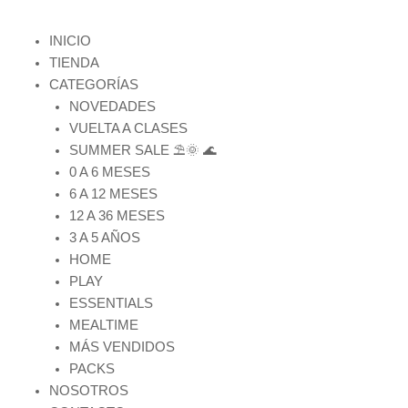
INICIO
TIENDA
CATEGORÍAS
NOVEDADES
VUELTA A CLASES
SUMMER SALE ⛱️🌞 🌊
0 A 6 MESES
6 A 12 MESES
12 A 36 MESES
3 A 5 AÑOS
HOME
PLAY
ESSENTIALS
MEALTIME
MÁS VENDIDOS
PACKS
NOSOTROS