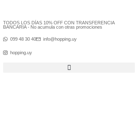
Ir
al
contenido
TODOS LOS DÍAS 10% OFF CON TRANSFERENCIA
BANCARIA - No acumula con otras promociones
099 48 30 40
info@hopping.uy
hopping.uy
Products
search