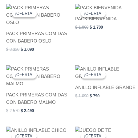
Original
Current
Original
Current
price
price
price
price
¡OFERTA!
¡OFERTA!
¡OFERTA!
¡OFERTA!
was:
is:
was:
is:
PACK BIENVENIDA
$ 3.330.
$ 3.090.
$ 1.860.
$ 1.790.
$
1.860
$
1.790
PACK PRIMERAS COMIDAS
CON BABERO OSLO
$
3.330
$
3.090
Original
Current
Original
Current
This
price
price
price
price
¡OFERTA!
¡OFERTA!
¡OFERTA!
¡OFERTA!
product
was:
is:
was:
is:
$ 2.570.
$ 2.490.
has
$ 1.090.
$ 790.
ANILLO INFLABLE GRANDE
multiple
PACK PRIMERAS COMIDAS
$
1.090
$
790
variants.
CON BABERO MALMO
The
$
2.570
$
2.490
options
may
be
Original
Current
Price
This
This
price
price
range:
chosen
¡OFERTA!
¡OFERTA!
¡OFERTA!
¡OFERTA!
product
product