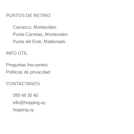
be
chosen
PUNTOS DE RETIRO
on
Carrasco, Montevideo
the
Punta Carretas, Montevideo
product
Punta del Este, Maldonado
page
INFO ÚTIL
Preguntas frecuentes
Políticas de privacidad
CONTACTANOS
099 48 30 40
info@hopping.uy
hopping.uy
También podés comprar los productos en 21 de Setiembre 2889