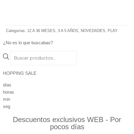
Categorías:
12 A 36 MESES
,
3 A 5 AÑOS
,
NOVEDADES
,
PLAY
¿No es lo que buscabas?
Products
search
HOPPING SALE
días
horas
min
seg
Descuentos exclusivos WEB - Por
pocos días