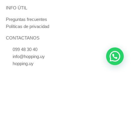
INFO ÚTIL
Preguntas frecuentes
Políticas de privacidad
CONTACTANOS
099 48 30 40
info@hopping.uy
hopping.uy
También podés comprar los productos en 21 de Setiembre 2889
Bienvenid@ a HOPPING
Suscribite a nuestra newsletter para ganarte un cupón del 10% de
regalo en tu primera compra.