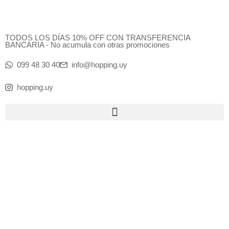
Ir
al
contenido
TODOS LOS DÍAS 10% OFF CON TRANSFERENCIA
BANCARIA - No acumula con otras promociones
099 48 30 40
info@hopping.uy
hopping.uy
Products
search