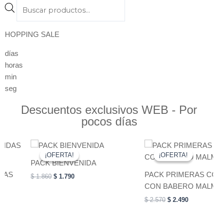
Products
search
HOPPING SALE
días
horas
min
seg
Descuentos exclusivos WEB - Por
pocos días
Original
Current
Original
Current
price
price
price
price
¡OFERTA!
¡OFERTA!
¡OFERTA!
¡OFERTA!
was:
is:
was:
is:
PACK BIENVENIDA
$ 1.860.
$ 1.790.
$ 2.570.
$ 2.490.
S
PACK PRIMERAS COMI
$
1.860
$
1.790
CON BABERO MALMO
$
2.570
$
2.490