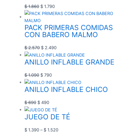
page
page
page
page
$
1.860
$
1.790
PACK PRIMERAS COMIDAS
CON BABERO MALMO
$
2.570
$
2.490
ANILLO INFLABLE GRANDE
$
1.090
$
790
ANILLO INFLABLE CHICO
$
690
$
490
JUEGO DE TÉ
$
1.390
–
$
1.520