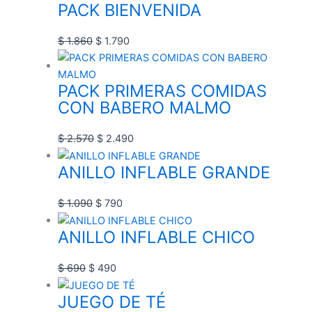
the
the
the
the
PACK BIENVENIDA
product
product
product
product
page
page
page
page
$
1.860
$
1.790
PACK PRIMERAS COMIDAS
CON BABERO MALMO
$
2.570
$
2.490
ANILLO INFLABLE GRANDE
$
1.090
$
790
ANILLO INFLABLE CHICO
$
690
$
490
JUEGO DE TÉ