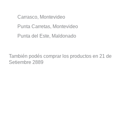
Carrasco, Montevideo
Punta Carretas, Montevideo
Punta del Este, Maldonado
También podés comprar los productos en 21 de
Setiembre 2889
Bienvenid@ a HOPPING
Suscribite a nuestra newsletter para ganarte un cupón del 10% de
regalo en tu primera compra.