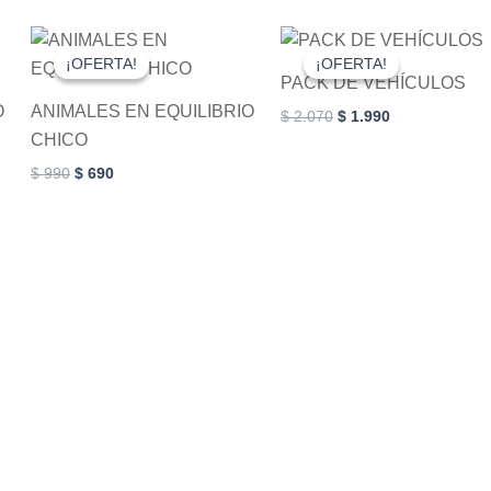
be
chosen
Original
Current
Original
Current
price
price
price
price
on
¡OFERTA!
¡OFERTA!
¡OFERTA!
¡OFERTA!
was:
is:
was:
is:
PACK DE VEHÍCULOS
the
$ 990.
$ 690.
$ 2.070.
$ 1.990.
O
ANIMALES EN EQUILIBRIO
product
$
2.070
$
1.990
CHICO
page
$
990
$
690