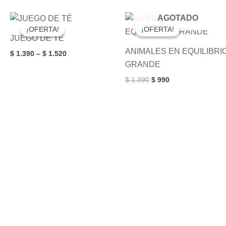
Price
Original
Current
AGOTADO
This
range:
price
price
¡OFERTA!
¡OFERTA!
¡OFERTA!
¡OFERTA!
product
$ 1.390
was:
is:
JUEGO DE TÉ
through
$ 1.390.
$ 990.
has
ANIMALES EN EQUILIBRI
$ 1.520
$
1.390
–
$
1.520
multiple
GRANDE
variants.
$
1.390
$
990
The
options
may
be
chosen
on
the
product
page