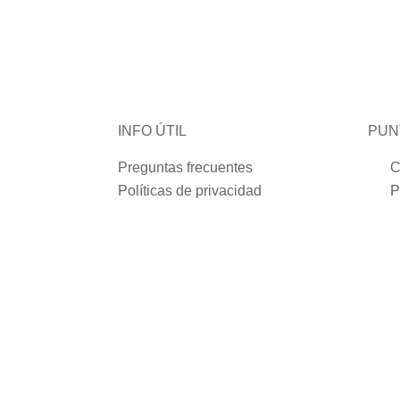
INFO ÚTIL
PUN
Preguntas frecuentes
C
Políticas de privacidad
P
P
89
Suscribite a nuestra newsletter para ganarte un cupón del 10% de regalo en tu primera compra.