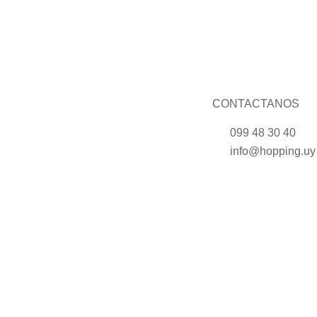
CONTACTANOS
099 48 30 40
info@hopping.uy
hopping.uy
También podés comprar los productos en 21 de Setiembre 28
Bienvenid@ a HOPPING