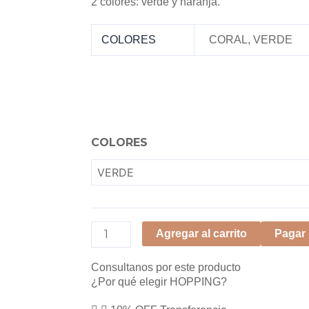
2 colores: verde y naranja.
COLORES
CORAL
,
VERDE
MOLDE
COLORES
PARA
MUFFINS
cantidad
Agregar al carrito
Pagar
Consultanos por este producto
¿Por qué elegir HOPPING?