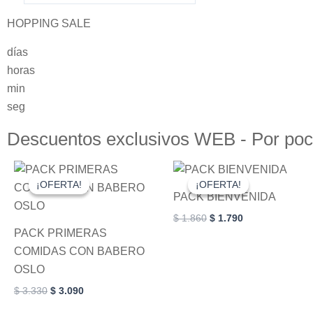
HOPPING SALE
días
horas
min
seg
Descuentos exclusivos WEB - Por poc
Original
Current
Original
Current
price
price
price
price
¡OFERTA!
¡OFERTA!
¡OFERTA!
¡OFERTA!
was:
is:
was:
is:
PACK BIENVENIDA
$ 3.330.
$ 3.090.
$ 1.860.
$ 1.790.
$
1.860
$
1.790
PACK PRIMERAS
COMIDAS CON BABERO
OSLO
$
3.330
$
3.090