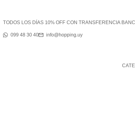
Ir
al
contenido
TODOS LOS DÍAS 10% OFF CON TRANSFERENCIA BANCARIA
099 48 30 40
info@hopping.uy
CATE