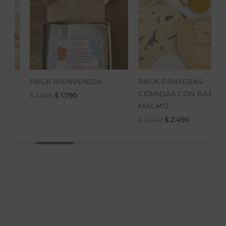
$ 1.860.
$ 1.790.
$ 2.570.
$ 2.490.
PACK BIENVENIDA
PACK PRIMERAS
ERO
COMIDAS CON BABER
$
1.860
$
1.790
MALMO
$
2.570
$
2.490