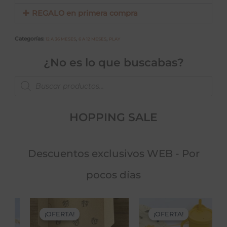
REGALO en primera compra
Categorías:
,
,
12 A 36 MESES
6 A 12 MESES
PLAY
¿No es lo que buscabas?
Products
search
HOPPING SALE
Descuentos exclusivos WEB - Por
pocos días
Original
Current
Original
Current
price
price
price
price
¡OFERTA!
¡OFERTA!
¡OFERTA!
¡OFERTA!
was:
is:
was:
is: