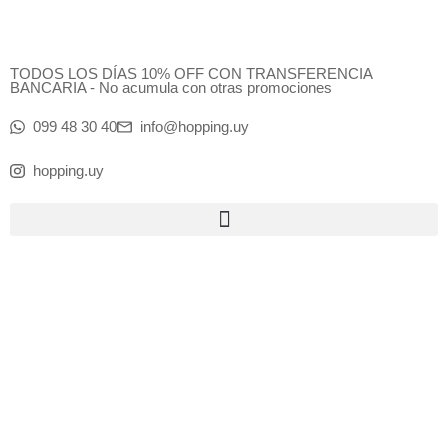
Ir
al
contenido
TODOS LOS DÍAS 10% OFF CON TRANSFERENCIA
BANCARIA - No acumula con otras promociones
099 48 30 40
info@hopping.uy
hopping.uy
Products
search