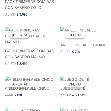
PACK PRIMERAS COMIDAS
CON BABERO OSLO
$
3.330
$
3.090
Original
Current
Original
Current
This
price
price
price
price
¡OFERTA!
¡OFERTA!
¡OFERTA!
¡OFERTA!
product
was:
is:
was:
is:
$ 2.570.
$ 2.490.
has
$ 1.090.
$ 790.
ANILLO INFLABLE GRANDE
multiple
PACK PRIMERAS COMIDAS
$
1.090
$
790
variants.
CON BABERO MALMO
The
$
2.570
$
2.490
options
may
be
Original
Current
Price
This
This
price
price
range:
chosen
¡OFERTA!
¡OFERTA!
¡OFERTA!
¡OFERTA!
product
product
was:
is:
$ 1.390
ANILLO INFLABLE CHICO
JUEGO DE TÉ
on
has
$ 690.
$ 490.
has
through
$
690
$
490
$
1.390
–
$
1.520
$ 1.520
the
multiple
multiple
product
variants.
variants.
page
The
The
Original
Current
Original
Current
AGOTADO