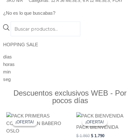
SKU
N/A
Categorías:
12 A 36 MESES
,
6 A 12 MESES
,
PLAY
¿No es lo que buscabas?
Products
search
HOPPING SALE
días
horas
min
seg
Descuentos exclusivos WEB - Por
pocos días
Original
Current
Original
Current
price
price
price
price
¡OFERTA!
¡OFERTA!
¡OFERTA!
¡OFERTA!
was:
is:
was:
is:
PACK BIENVENIDA
$ 3.330.
$ 3.090.
$ 1.860.
$ 1.790.
$
1.860
$
1.790